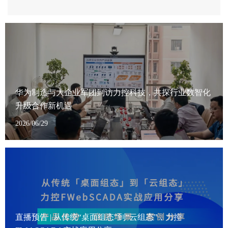
运营效益。
备“会思考、能预判”的智能化能力，全面提升运维质量与
效率。
华为制造与大企业军团到访力控科技，共探行业数智化
升级合作新机遇
2026/06/29
直播预告 | 从传统“桌面组态”到“云组态”，力控