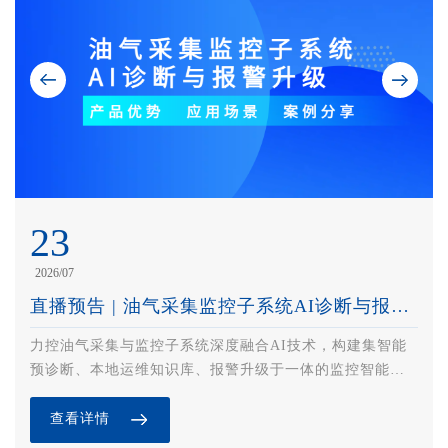
03
23
2026/08
2026/07
直播预告 | 矿山智能化全栈式解决方案与实践案例分享
直播预告 | 油气采集监控子系统AI诊断与报警升级
方案融合 OT/IT 技术，依托云边端协同架构构建 “安全、
力控油气采集与监控子系统深度融合AI技术，构建集智能
效率、管理” 三位一体智能体系，覆盖矿山安全管控、生产
预诊断、本地运维知识库、报警升级于一体的监控智能
执行、集中运营三大业务域，适配井工 / 露天矿、选矿
体。系统通过智能算法快速识别海量数据中的异常波动，
厂，支持国产信创。方案已落地十余座国家级智能矿山示
精准定位故障源头；同时为运维团队提供清晰的作业指
查看详情
查看详情
范项目，助推矿山从 “人控” 迈向 “智控”，提升本质安全与
导，大幅缩短故障发现与解决时间，赋予油气生产系统具