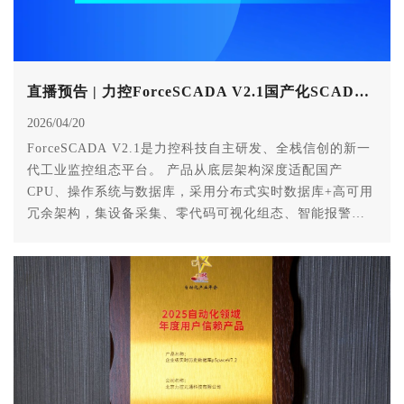
直播预告 | 力控ForceSCADA V2.1国产化SCADA平台应用分享
2026/04/20
ForceSCADA V2.1是力控科技自主研发、全栈信创的新一
代工业监控组态平台。 产品从底层架构深度适配国产
CPU、操作系统与数据库，采用分布式实时数据库+高可用
冗余架构，集设备采集、零代码可视化组态、智能报警、
电力专属套件、远程一键部署、HTML5无插件Web发布、
开放API二次开发于一体，具备高稳定、高并发、易扩展、
易维护等核心优势。 目前已在电力、油气田、水务、燃
气、供热等关键行业规模化落地验证，为用户提供安全可
控的国产化SCADA完整解决方案，真正实现工业监控系统
自主可控、安全可信、高效可用。