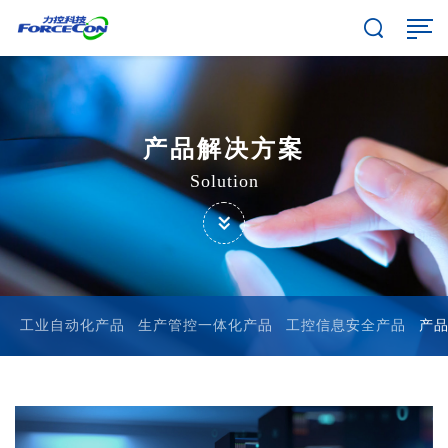
产品解决方案
Solution
工业自动化产品
生产管控一体化产品
工控信息安全产品
产