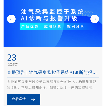
03
23
2026/08
2026/07
直播预告 | 矿山智能化全栈式解决方案与实践案例分享
直播预告 | 油气采集监控子系统AI诊断与报警升级
方案融合 OT/IT 技术，依托云边端协同架构构建 “安全、
力控油气采集与监控子系统深度融合AI技术，构建集智能
效率、管理” 三位一体智能体系，覆盖矿山安全管控、生产
预诊断、本地运维知识库、报警升级于一体的监控智能
执行、集中运营三大业务域，适配井工 / 露天矿、选矿
体。系统通过智能算法快速识别海量数据中的异常波动，
厂，支持国产信创。方案已落地十余座国家级智能矿山示
精准定位故障源头；同时为运维团队提供清晰的作业指
查看详情
查看详情
范项目，助推矿山从 “人控” 迈向 “智控”，提升本质安全与
导，大幅缩短故障发现与解决时间，赋予油气生产系统具