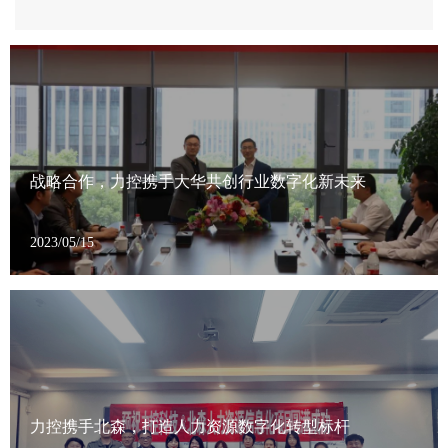
运营效益。
备“会思考、能预判”的智能化能力，全面提升运维质量与
效率。
战略合作，力控携手大华共创行业数字化新未来
2023/05/15
力控携手北森，打造人力资源数字化转型标杆