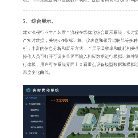
境。同时系统提供内置函数库功能、提高常用功能代码的利
5、 综合展示。
建立流程行业生产装置全流程在线优化综合展示系统，实时监
产实时数据；关键KPI指标计算、仪表盘和领导驾驶舱等多
析；丰富的信息分析和展示方式。 * 展示吸收率和能耗相
操作人员可打开可调变量界面输入相应数据进行模拟计算并返
行建模，用户可在系统界面上查看重点设备模型数据和模拟
温度变化曲线。