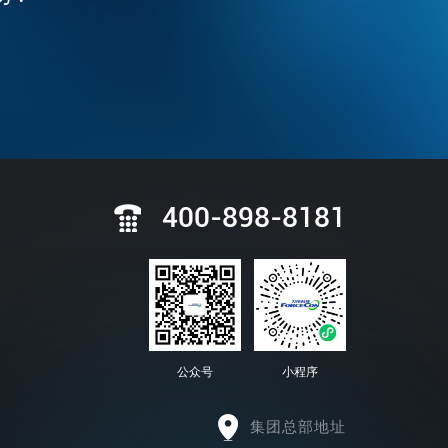
400-898-8181
公众号
小程序
集团总部地址