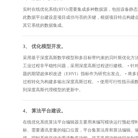
实时在线优化系统(RTO)需要集成多种数据源，包括设备
此数据平台建设是项目成功与否的关键，根据项目特点构建
其它系统的数据集成。
3、 优化模型开发。
采用基于深度高斯数学模型和多目标带约束的贝叶斯优化方法
工业过程非平稳性问题，采用深度高斯过程进行建模。 • 
题的期望超体积改进（EHVI）指标作为研究出发点。 • 
过程转化为构建多输出深度高斯过程。 • 使用可行性指示函
到深度高斯代理模型的更新中。
4、 算法平台建设。
在线优化系统算法平台编辑器主要用来编写模块运行预处理时所用
标、需要通讯变量的端口位置，平台集算法库和算法编辑、