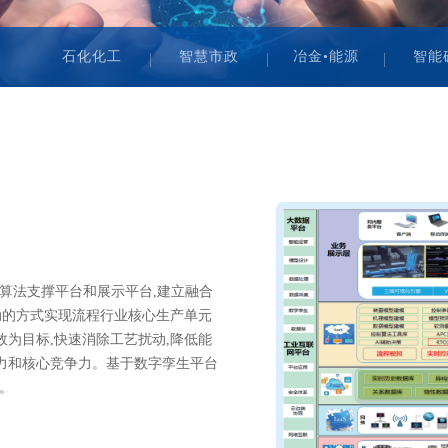
石化化工
智慧市政
冶金•能源
智能
、算法支撑平台和展示平台,建立融合
动的方式实现流程行业核心生产单元
为目标,快速消除工艺扰动,降低能
力和核心竞争力。基于数字孪生平台
分。