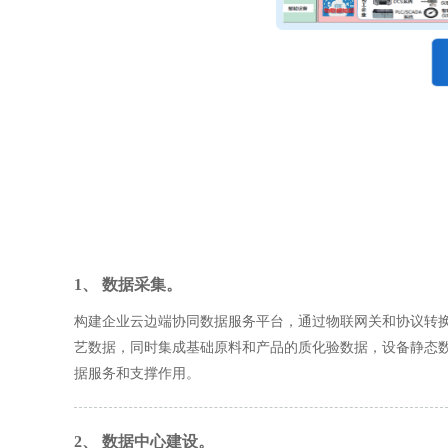
1、 数据采集。
构建企业云边端协同数据服务平台，通过物联网关和协议转换采
艺数据，同时集成基础原料和产品的质化验数据，设备静态
据服务和支撑作用。
2、 数据中心建设。