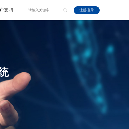
户支持
注册
/
登录
统