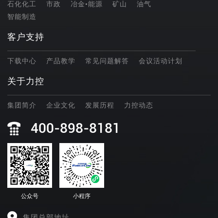
石化化工
市政
冶金•能源
矿山
油气
智能制造
客户支持
下载中心
产品教学
常见问题解答
会议活动计划
关于力控
集团简介
企业文化
发展历程
力控动态
400-898-8181
公众号
小程序
集团总部地址