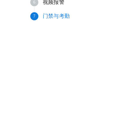
视频报警
6
门禁与考勤
7